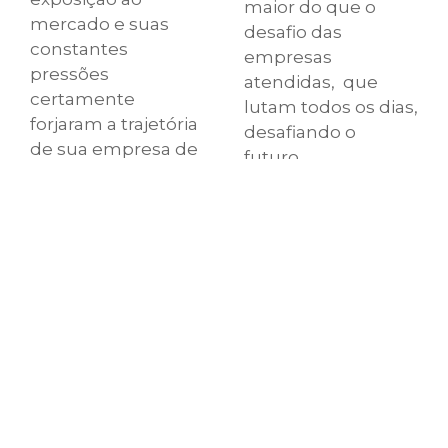
maior do que o
mercado e suas
desafio das
constantes
empresas
pressões
atendidas, que
certamente
lutam todos os dias,
forjaram a trajetória
desafiando o
de sua empresa de
futuro,
forma a ser ela
aperfeiçoando,
capaz de se manter
aprimorando seus
e prosperar,
produtos e
mesmo nas
serviços. Sua
condições mais
empresa
adversas.
certamente
continua a fazer
Seu jurídico, interno
sentido: mais
e externo, também
enxuta, mais
precisa continuar
versátil, mais
fazendo sentido.
competitiva,
Mesmo diante de