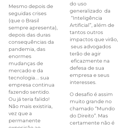
do uso
Mesmo depois de
generalizado da
seguidas crises
“Inteligência
(que o Brasil
Artificial”, além de
sempre apresenta),
tantos outros
depois das duras
impactos que virão,
consequências da
seus advogados
pandemia, das
terão de agir
enormes
eficazmente na
mudanças de
defesa de sua
mercado e da
empresa e seus
tecnologia…. sua
interesses.
empresa continua
fazendo sentido.
O desafio é assim
Ou já teria falido!
muito grande no
Não mais existiria,
chamado “Mundo
vez que a
do Direito”. Mas
permanente
certamente não é
exposição ao