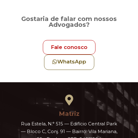
Gostaria de falar com nossos
Advogados?
Fale conosco
WhatsApp
Matriz
Rua Estela, N.° 515 — Edifício Central Park
— Bloco C, Conj. 91 — Bairro: Vila Mariana,