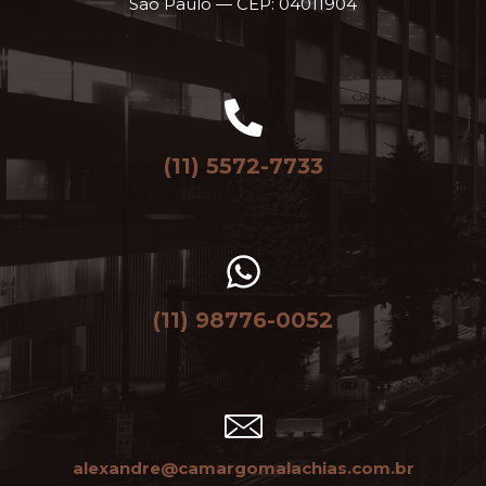
São Paulo — CEP: 04011904
(11) 5572-7733
(11) 98776-0052
alexandre@camargomalachias.com.br